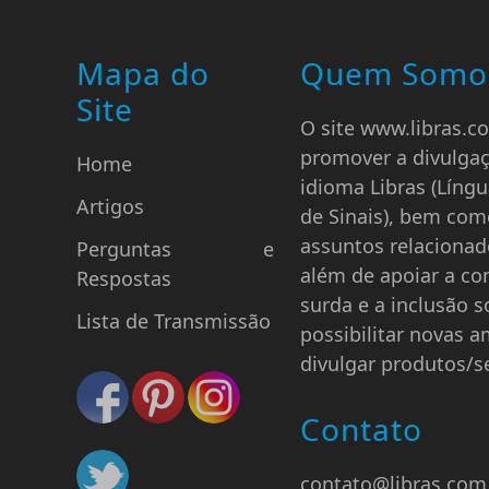
Mapa do
Quem Somo
Site
O site www.libras.co
promover a divulga
Home
idioma Libras (Língu
Artigos
de Sinais), bem com
assuntos relacionad
Perguntas e
além de apoiar a c
Respostas
surda e a inclusão so
Lista de Transmissão
possibilitar novas a
divulgar produtos/se
Contato
contato@libras.com