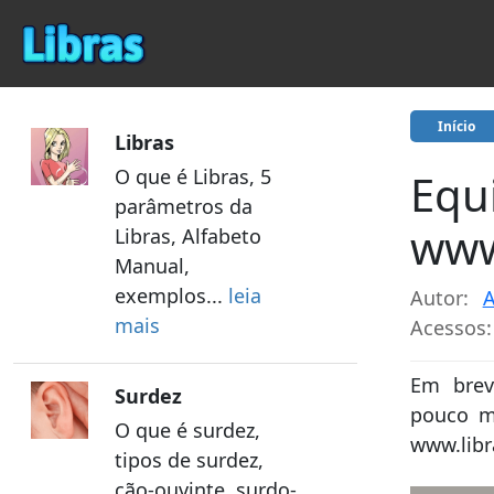
Início
Libras
O que é Libras, 5
Equi
parâmetros da
www
Libras, Alfabeto
Manual,
exemplos...
leia
Autor:
A
mais
Acessos:
Em brev
Surdez
pouco ma
O que é surdez,
www.libr
tipos de surdez,
cão-ouvinte, surdo-