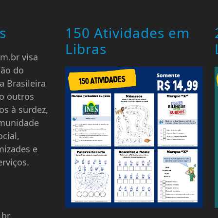
s
150 Atividades em
Libras
m.br visa
ção do
a Brasileira
o outros
os à surdez,
omunidade
cial,
mizades e
rviços.
.br