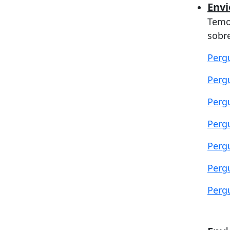
Envi
Temo
sobr
Perg
Perg
Perg
Perg
Perg
Perg
Perg