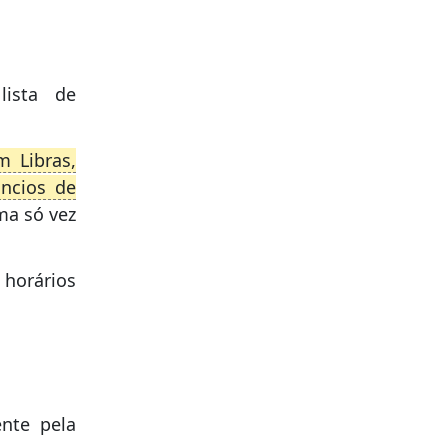
ista de
m Libras,
úncios de
ma só vez
 horários
nte pela