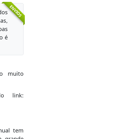
ENVIOS
dos
as,
oas
o é
to muito
o link:
nual tem
a grande