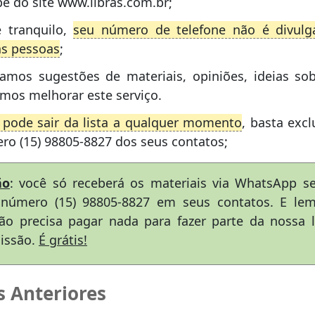
e do site www.libras.com.br;
e tranquilo,
seu número de telefone não é divulg
as pessoas
;
tamos sugestões de materiais, opiniões, ideias s
mos melhorar este serviço.
 pode sair da lista a qualquer momento
, basta excl
ro (15) 98805-8827 dos seus contatos;
ão
: você só receberá os materiais via WhatsApp se
número (15) 98805-8827 em seus contatos. E lem
ão precisa pagar nada para fazer parte da nossa l
issão.
É grátis!
s Anteriores