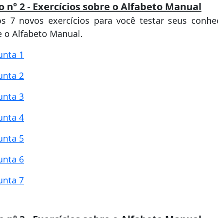
o nº 2 - Exercícios sobre o Alfabeto Manual
s 7 novos exercícios para você testar seus conh
e o Alfabeto Manual.
unta 1
unta 2
unta 3
unta 4
unta 5
unta 6
unta 7