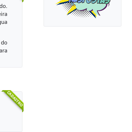
do.
ira
gua
 do
ara
CADASTRO