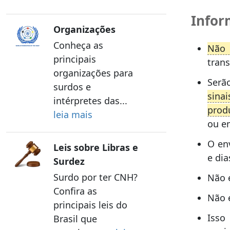
Infor
Organizações
Conheça as
Não 
principais
tran
organizações para
Serã
surdos e
sina
intérpretes das...
produ
leia mais
ou e
O en
Leis sobre Libras e
e dia
Surdez
Surdo por ter CNH?
Não é
Confira as
Não 
principais leis do
Isso
Brasil que