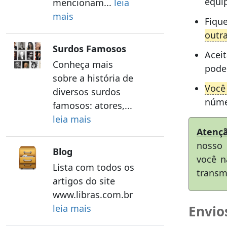
equip
mencionam...
leia
mais
Fiqu
outr
Surdos Famosos
Acei
Conheça mais
pode
sobre a história de
Você
diversos surdos
núme
famosos: atores,...
leia mais
Atenç
nosso 
Blog
você n
Lista com todos os
transm
artigos do site
www.libras.com.br
Envio
leia mais