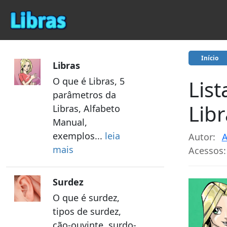
Início
Libras
O que é Libras, 5
Lis
parâmetros da
Libr
Libras, Alfabeto
Manual,
exemplos...
leia
Autor:
A
mais
Acessos:
Surdez
O que é surdez,
tipos de surdez,
cão-ouvinte, surdo-