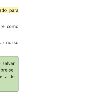
ado para
obre como
uir nosso
 salvar
bre-se,
ista de