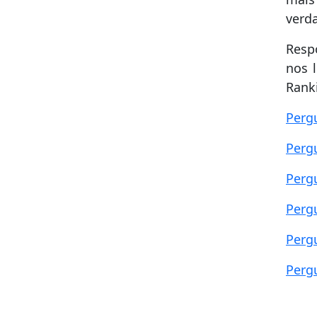
verd
Resp
nos 
Ranki
Perg
Perg
Perg
Perg
Perg
Perg