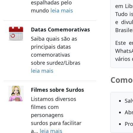
espalhadas pelo
em Lib
mundo
leia mais
Tudo i
e divu
Datas Comemorativas
Brasile
Saiba quais são as
Este e
principais datas
Whats
comemorativas
vários
sobre surdez/Libras
leia mais
Como 
Filmes sobre Surdos
Listamos diversos
Sa
filmes com
Ab
personagens
surdos para facilitar
Pro
a...
leia mais