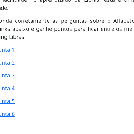
ade.
onda corretamente as perguntas sobre o Alfabet
links abaixo e ganhe pontos para ficar entre os me
ng Libras.
unta 1
unta 2
unta 3
unta 4
unta 5
unta 6