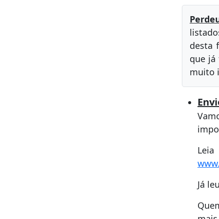
Perdeu
listad
desta 
que já
muito 
Envi
Vamo
impo
Lei
www.
Já le
Quem
mais