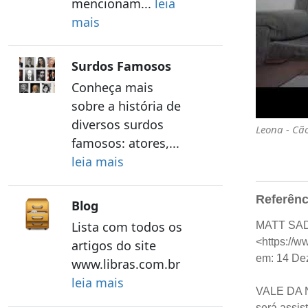
mencionam...
leia
mais
Surdos Famosos
Conheça mais
sobre a história de
diversos surdos
Leona - Cã
famosos: atores,...
leia mais
Referênc
Blog
Lista com todos os
MATT SA
<https://w
artigos do site
em: 14 Dez
www.libras.com.br
leia mais
VALE DA 
será assist