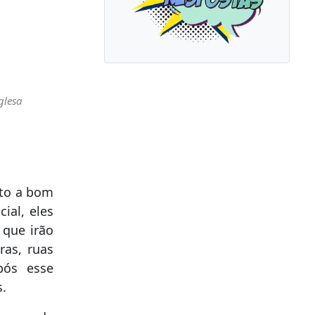
glesa
nto a bom
ial, eles
 que irão
ras, ruas
pós esse
s.