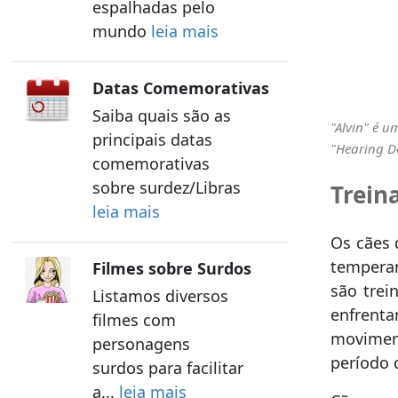
espalhadas pelo
mundo
leia mais
Datas Comemorativas
Saiba quais são as
"Alvin" é u
principais datas
"Hearing D
comemorativas
sobre surdez/Libras
Trein
leia mais
Os cães 
temperam
Filmes sobre Surdos
são trei
Listamos diversos
enfrenta
filmes com
movimen
personagens
período 
surdos para facilitar
a...
leia mais