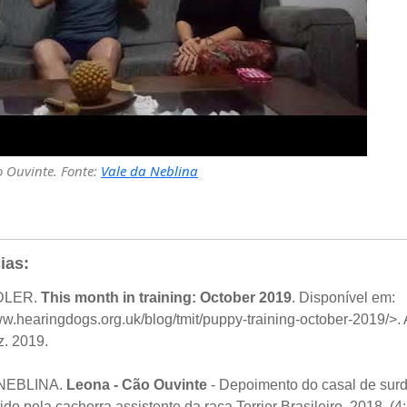
o Ouvinte. Fonte:
Vale da Neblina
ias:
DLER.
This month in training: October 2019
. Disponível em:
ww.hearingdogs.org.uk/blog/tmit/puppy-training-october-2019/>.
. 2019.
NEBLINA.
Leona - Cão Ouvinte
- Depoimento do casal de sur
ido pela cachorra assistente da raça Terrier Brasileiro. 2018. (4: