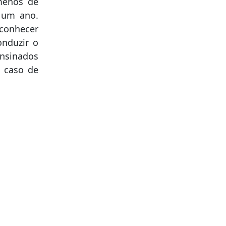
menos de
 um ano.
econhecer
onduzir o
nsinados
 caso de