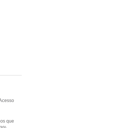
 Acesso
dos que
39).