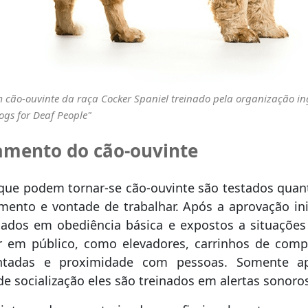
m cão-ouvinte da raça Cocker Spaniel treinado pela organização in
ogs for Deaf People"
amento do cão-ouvinte
que podem tornar-se cão-ouvinte são testados qua
ento e vontade de trabalhar. Após a aprovação inic
nados em obediência básica e expostos a situações
r em público, como elevadores, carrinhos de comp
tadas e proximidade com pessoas. Somente a
de socialização eles são treinados em alertas sonoro