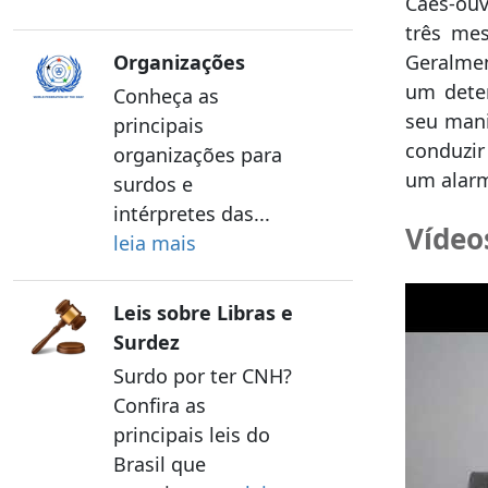
Cães-ou
três me
Organizações
Geralmen
um deter
Conheça as
seu man
principais
conduzi
organizações para
um alarm
surdos e
intérpretes das...
Vídeo
leia mais
Leis sobre Libras e
Surdez
Surdo por ter CNH?
Confira as
principais leis do
Brasil que