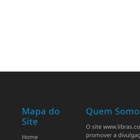
Mapa do
Quem Somo
Site
O site www.libras.co
promover a divulga
Home