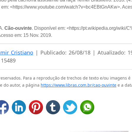
l em: <https://www.youtube.com/watch?v=bc4EBtGnAKw>. Aces
A.
Cão-ouvinte
. Disponível em: <https://pt.wikipedia.org/wik
Acesso em: 15 Nov. 2019.
lmir Cristiano
| Publicado: 26/08/18 | Atualizado: 1
 15489
 reservados. Para a reprodução de trechos de texto e/ou imagens é
e do autor, a página
https://www.libras.com.br/cao-ouvinte
e a dat