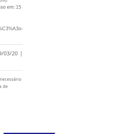
so em: 15
i/C%C3%A3o-
9/03/20 |
 necessário
a de