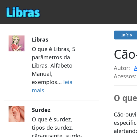
Início
Libras
O que é Libras, 5
Cão
parâmetros da
Libras, Alfabeto
Autor:
A
Manual,
Acessos:
exemplos...
leia
mais
O que
Surdez
Cão-ouv
O que é surdez,
especif
tipos de surdez,
alertan
cão-ouvinte, surdo-