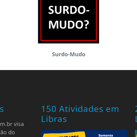
Surdo-Mudo
s
150 Atividades em
Libras
m.br visa
ção do