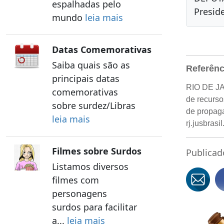
espalhadas pelo
Presid
mundo
leia mais
Datas Comemorativas
Saiba quais são as
Referênc
principais datas
RIO DE J
comemorativas
de recurso
sobre surdez/Libras
de propaga
leia mais
rj.jusbras
Filmes sobre Surdos
Publicad
Listamos diversos
filmes com
personagens
surdos para facilitar
a...
leia mais