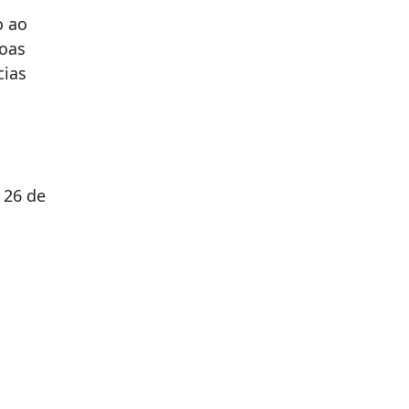
o ao
soas
cias
a 26 de