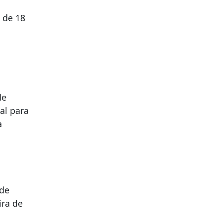
 de 18
de
al para
a
 de
ira de