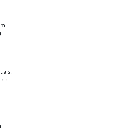
com
)
uais,
 na
m