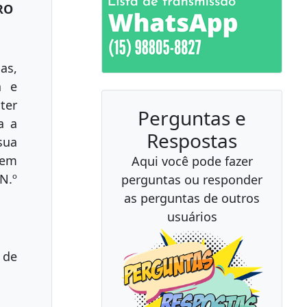
RO
as,
a e
ter
Perguntas e
a a
Respostas
sua
 em
Aqui você pode fazer
N.º
perguntas ou responder
as perguntas de outros
usuários
 de