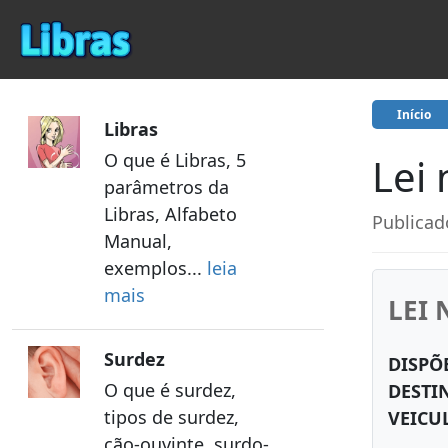
Início
Libras
O que é Libras, 5
Lei 
parâmetros da
Libras, Alfabeto
Publicad
Manual,
exemplos...
leia
mais
LEI 
Surdez
DISPÕ
O que é surdez,
DESTI
tipos de surdez,
VEICU
cão-ouvinte, surdo-