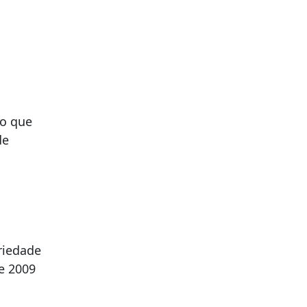
lo que
de
ariedade
de 2009