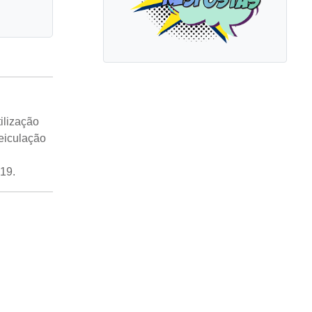
tilização
veiculação
019.