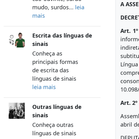
A ASS
mudo, surdos...
leia
mais
DECRE
Art. 1º
Escrita das línguas de
inform
sinais
indire
Conheça as
subtit
principais formas
Língua
de escrita das
compre
línguas de sinais
conson
leia mais
10.098
Art. 2º
Outras línguas de
sinais
Assemb
abril d
Conheça outras
línguas de sinais
DEPUT