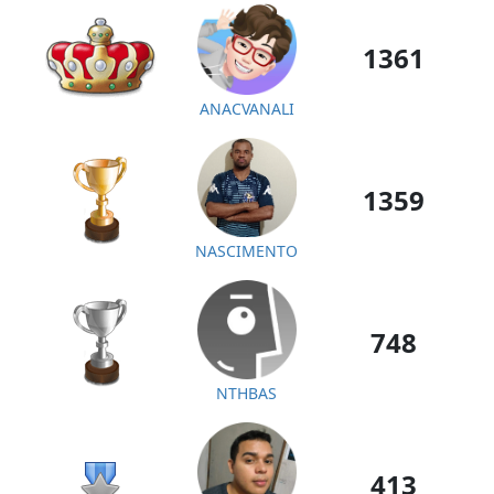
1361
ANACVANALI
1359
NASCIMENTO
748
NTHBAS
413