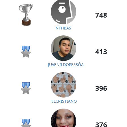
748
NTHBAS
413
JUVENILDOPESSÔA
396
TILCRISTIANO
376