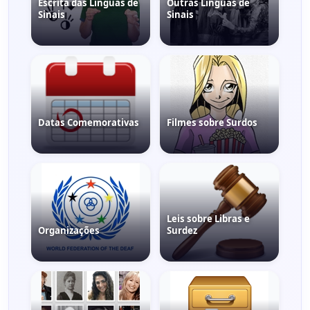
Escrita das Línguas de
Outras Línguas de
Sinais
Sinais
Datas Comemorativas
Filmes sobre Surdos
Leis sobre Libras e
Organizações
Surdez