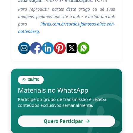
atualização:
19/03/20 •
Visualizações:
13.715
Para reproduzir partes deste artigo ou de suas
imagens, pedimos que cite o autor e inclua um link
para
libras.com.br/surdos-famosos-alice-von-
battenberg
.
GRÁTIS
Materiais no WhatsApp
Participe do grupo de transmissão e receba
conteúdos exclusivos semanalmente.
Quero Participar