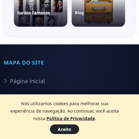
Surdos Famosos
Blog
MAPA DO SITE
Página inicial
Artigos
Nós utilizamos cookies para melhorar sua
experiência de navegação. Ao continuar, você aceita
Perguntas e Respostas
nossa
Política de Privacidade
.
Receber Materiais Grátis
Aceito