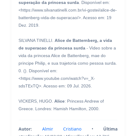
superação da princesa surda
. Disponível em:
<https://www.silvanatinelli.com.br/vi-gostei/alice-de-
battenberg-vida-de-superacao/>. Acesso em: 19
Dez. 2019.
SILVANA TINELLI.
Alice de Batternberg, a vida
de superacao da princesa surda
- Video sobre a
vida da princesa Alice de Battenberg, mae do
principe Philip, e sua trajetoria como pessoa surda.
0. (). Disponível em:
<https://www.youtube.com/watch?v=_X-
sdsTExTQ>. Acesso em: 09 Jul. 2026.
VICKERS, HUGO.
Alice
: Princess Andrew of
Greece. Londres: Hamish Hamilton, 2000.
Autor:
Almir Cristiano
•
Última