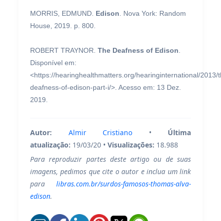
MORRIS, EDMUND.
Edison
. Nova York: Random
House, 2019. p. 800.
ROBERT TRAYNOR.
The Deafness of Edison
.
Disponível em:
<https://hearinghealthmatters.org/hearinginternational/2013/t
deafness-of-edison-part-i/>. Acesso em: 13 Dez.
2019.
Autor:
Almir Cristiano
•
Última
atualização:
19/03/20 •
Visualizações:
18.988
Para reproduzir partes deste artigo ou de suas
imagens, pedimos que cite o autor e inclua um link
para
libras.com.br/surdos-famosos-thomas-alva-
edison
.