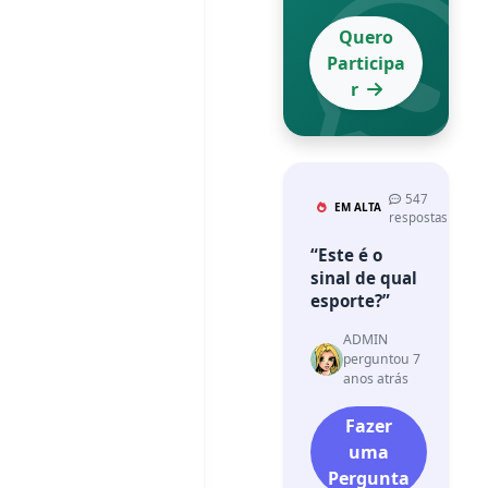
Quero
Participa
r
547
EM ALTA
respostas
“Este é o
sinal de qual
esporte?”
ADMIN
perguntou 7
anos atrás
Fazer
uma
Pergunta