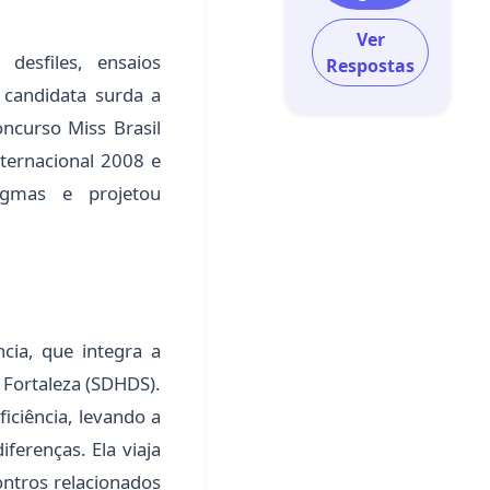
Ver
esfiles, ensaios
Respostas
a candidata surda a
ncurso Miss Brasil
nternacional 2008 e
igmas e projetou
ia, que integra a
 Fortaleza (SDHDS).
iciência, levando a
iferenças. Ela viaja
ontros relacionados