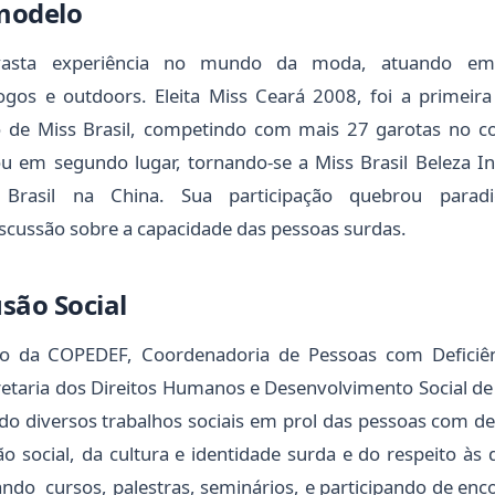
 modelo
vasta experiência no mundo da moda, atuando em d
logos e outdoors. Eleita Miss Ceará 2008, foi a primeir
lo de Miss Brasil, competindo com mais 27 garotas no co
u em segundo lugar, tornando-se a Miss Brasil Beleza I
 Brasil na China. Sua participação quebrou parad
scussão sobre a capacidade das pessoas surdas.
usão Social
 da COPEDEF, Coordenadoria de Pessoas com Deficiênc
retaria dos Direitos Humanos e Desenvolvimento Social de
do diversos trabalhos sociais em prol das pessoas com def
o social, da cultura e identidade surda e do respeito às d
rando cursos, palestras, seminários, e participando de enc