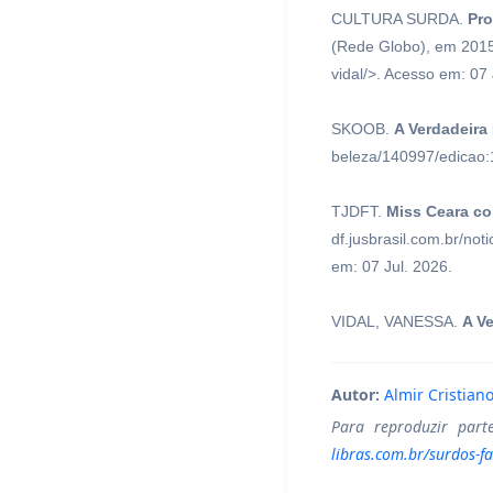
CULTURA SURDA.
Pro
(Rede Globo), em 2015.
vidal/>. Acesso em: 07 
SKOOB.
A Verdadeira 
beleza/140997/edicao:
TJDFT.
Miss Ceara co
df.jusbrasil.com.br/no
em: 07 Jul. 2026.
VIDAL, VANESSA.
A V
Autor:
Almir Cristian
Para reproduzir part
libras.com.br/surdos-f