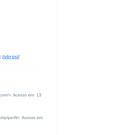
e:
tvbrasil
t.com/>. Acesso em: 13
php/perfil>. Acesso em: