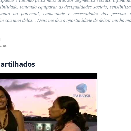
sibilidade, tentando equiparar as desigualdades sociais, sensibiliz
uanto ao potencial, capacidade e necessidades das pessoas
bém sou uma delas... Deus me deu a oportunidade de deixar minha m
L
bras
artilhados