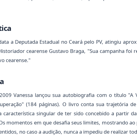
tica
data a Deputada Estadual no Ceará pelo PV, atingiu apr
istoriador cearense Gustavo Braga, "Sua campanha foi r
vo cearense."
ia
09 Vanessa lançou sua autobiografia com o título "A V
peração" (184 páginas). O livro conta sua trajetória de 
 característica singular de ter sido concebido a partir da
Os momentos em que desafia seus limites, mostrando ao 
entidos, no caso a audição, nunca a impediu de realizar to