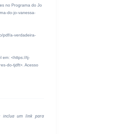
res no Programa do Jo
rama-do-jo-vanessa-
o/pdf/a-verdadeira-
l em: <https://tj-
es-do-tjdft>. Acesso
e inclua um link para