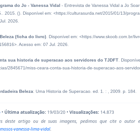
grama do Jo - Vanessa Vidal
- Entrevista de Vanessa Vidal a Jo Soa
. 2015. (). Disponível em: <https://culturasurda.net/2015/01/13/prog
Jul. 2026.
Beleza (ficha do livro)
. Disponível em: <https://www.skoob.com.br/livr
156816>. Acesso em: 07 Jul. 2026.
nta sua historia de superacao aos servidores do TJDFT
. Disponíve
ticias/2845671/miss-ceara-conta-sua-historia-de-superacao-aos-servidor
erdadeira Beleza
: Uma Historia de Superacao. ed. 1. : , 2009. p. 184.
o
•
Última atualização:
19/03/20 •
Visualizações:
14.873
es deste artigo ou de suas imagens, pedimos que cite o autor 
amosos-vanessa-lima-vidal
.