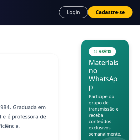
Login
Cadastre-se
GRÁTIS
Materiais
no
WhatsAp
p
Participe do
grupo de
 1984. Graduada em
transmissão e
receba
l e é professora de
conteúdos
iciência.
exclusivos
semanalmente.