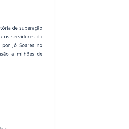
stória de superação
u os servidores do
da por Jô Soares no
usão a milhões de
do o