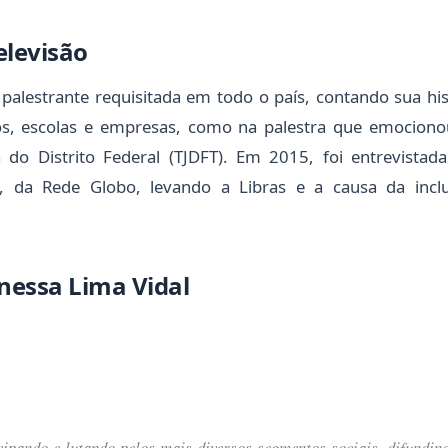
elevisão
palestrante requisitada em todo o país, contando sua hi
s, escolas e empresas, como na palestra que emociono
a do Distrito Federal (TJDFT). Em 2015, foi entrevista
, da Rede Globo, levando a Libras e a causa da incl
nessa Lima Vidal
ipando e lutando pelos mais diversos segmentos sociais, difundin