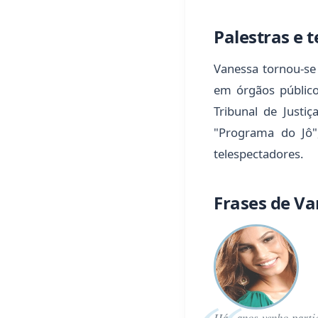
Palestras e t
Vanessa tornou-se 
em órgãos público
Tribunal de Justiç
"Programa do Jô"
telespectadores.
Frases de Va
Há anos venho partic