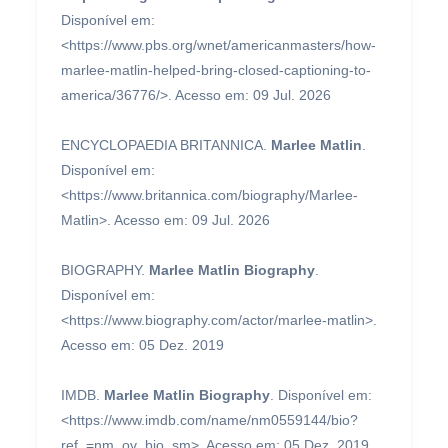
Disponível em:
<https://www.pbs.org/wnet/americanmasters/how-
marlee-matlin-helped-bring-closed-captioning-to-
america/36776/>. Acesso em: 09 Jul. 2026
ENCYCLOPAEDIA BRITANNICA.
Marlee Matlin
.
Disponível em:
<https://www.britannica.com/biography/Marlee-
Matlin>. Acesso em: 09 Jul. 2026
BIOGRAPHY.
Marlee Matlin Biography
.
Disponível em:
<https://www.biography.com/actor/marlee-matlin>.
Acesso em: 05 Dez. 2019
IMDB.
Marlee Matlin Biography
. Disponível em:
<https://www.imdb.com/name/nm0559144/bio?
ref_=nm_ov_bio_sm>. Acesso em: 05 Dez. 2019