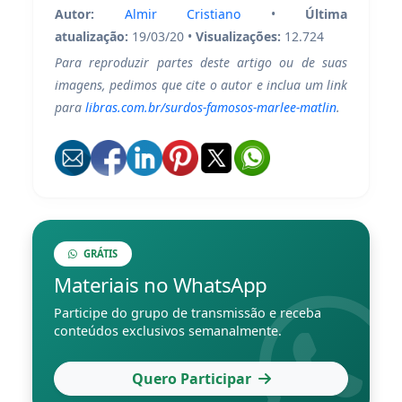
Autor:
Almir Cristiano
•
Última
atualização:
19/03/20 •
Visualizações:
12.724
Para reproduzir partes deste artigo ou de suas
imagens, pedimos que cite o autor e inclua um link
para
libras.com.br/surdos-famosos-marlee-matlin
.
GRÁTIS
Materiais no WhatsApp
Participe do grupo de transmissão e receba
conteúdos exclusivos semanalmente.
Quero Participar