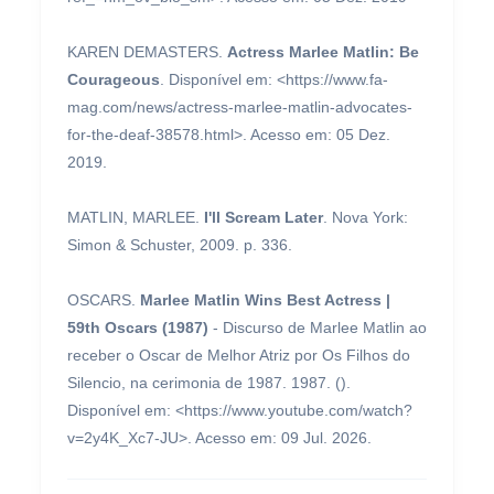
KAREN DEMASTERS.
Actress Marlee Matlin: Be
Courageous
. Disponível em: <https://www.fa-
mag.com/news/actress-marlee-matlin-advocates-
for-the-deaf-38578.html>. Acesso em: 05 Dez.
2019.
MATLIN, MARLEE.
I'll Scream Later
. Nova York:
Simon & Schuster, 2009. p. 336.
OSCARS.
Marlee Matlin Wins Best Actress |
59th Oscars (1987)
- Discurso de Marlee Matlin ao
receber o Oscar de Melhor Atriz por Os Filhos do
Silencio, na cerimonia de 1987. 1987. ().
Disponível em: <https://www.youtube.com/watch?
v=2y4K_Xc7-JU>. Acesso em: 09 Jul. 2026.